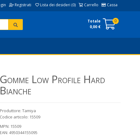
ogin
Registrati
Lista dei desideri (0)
Carrello
Cassa
0
Totale
0,00 €
Gomme Low Profile Hard
Bianche
Produttore: Tamiya
Codice articolo: 15509
MPN: 15509
EAN: 4950344155095