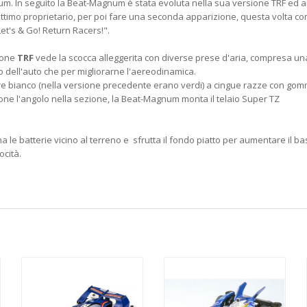
m. In seguito la Beat-Magnum è stata evoluta nella sua versione TRF ed 
ttimo proprietario, per poi fare una seconda apparizione, questa volta c
Let's & Go! Return Racers!".
sione
TRF
vede la scocca alleggerita con diverse prese d'aria, compresa una
o dell'auto che per migliorarne l'aereodinamica.
ore bianco (nella versione precedente erano verdi) a cingue razze con gomme
ne l'angolo nella sezione, la Beat-Magnum monta il telaio Super TZ
 ha le batterie vicino al terreno e sfrutta il fondo piatto per aumentare il b
ocità.