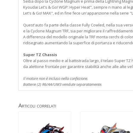
Seiba dopo la Cyclone Magnum e prima della Lightning Magnu
Kyoudai Let's & Go! WGP: Hyper Heat", sempre n mano al legi
Let's & Go! MAX", ed in fine fece un'apparizione nella serie "
Quest'auto fa parte della classe Fully Cowled, nella sua ver
e la Cyclone Magnum TRF, sia per migliorare il raffreddament
A differenza del modello originale la TRF monta cerchi di col
ridisegnato aumentando la superfice di portanza e riducendo
Super TZ Chassis
Oltre al passo medio e al battistrada largo, il telaio Super TZ
da alettone frontale per garantire stabilità anche alle alte vel
Il motore non è incluso nella confezione.
Batterie (2) R6/AA/UM3 vendute separatamente.
Articoli correlati