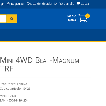
ogin
Registrati
Lista dei desideri (0)
Carrello
Cassa
0
Totale
0,00 €
Mini 4WD Beat-Magnum
TRF
Produttore: Tamiya
Codice articolo: 19425
MPN: 19425
EAN: 4950344194254