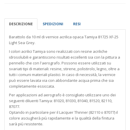
DESCRIZIONE
SPEDIZIONI
RESI
Barattolo da 10 ml di vernice acrilica opaca Tamiya 81725 XF-25
Light Sea Grey.
I colori acrilici Tamiya sono realizzati con resine acriliche
idrosolubili e garantiscono risultati eccellenti sia con la pittura a
pennello che con l'aerografo. Possono essere utilizzati su
svariati tipi di materiali: resine, stirene, polistirolo, legno, oltre a
tutti i comuni materiali plastici. In caso di necessità, la vernice
può essere lavata via con abbondante acqua prima che sia
completamente essiccata.
Per applicazioni ad aerografo è consigliato utilizzare uno dei
seguenti diluenti Tamiya: 81020, 81030, 81040, 81520, 82110,
87077.
Optando in particolare per il Lacquer Thinner (82110 o 87077) il
colore asciugherà più rapidamente e la qualità della finitura
sarà più resistente.