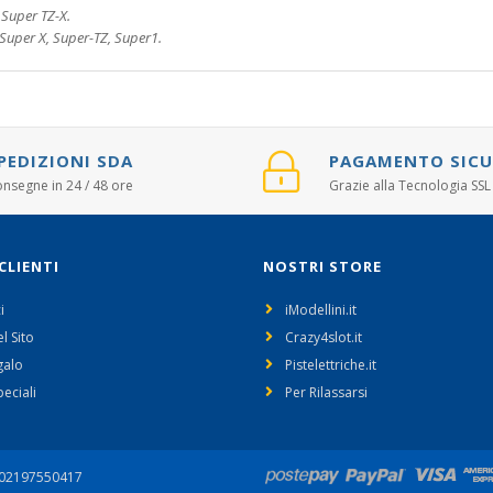
Super TZ-X.
s Super X, Super-TZ, Super1.
PEDIZIONI SDA
PAGAMENTO SIC
nsegne in 24 / 48 ore
Grazie alla Tecnologia SSL
CLIENTI
NOSTRI STORE
i
iModellini.it
l Sito
Crazy4slot.it
galo
Pistelettriche.it
peciali
Per Rilassarsi
02197550417