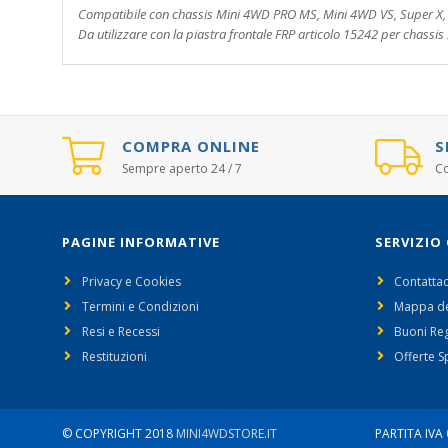
Compatibile con chassis Mini 4WD PRO MS, Mini 4WD VS, Super X, 
Da utilizzare con la piastra frontale FRP articolo 15242 per chassi
COMPRA ONLINE
S
Sempre aperto 24 / 7
Co
PAGINE INFORMATIVE
SERVIZIO 
Privacy e Cookies
Contattac
Termini e Condizioni
Mappa de
Resi e Recessi
Buoni Re
Restituzioni
Offerte S
© COPYRIGHT 2018
MINI4WDSTORE.IT
PARTITA IVA