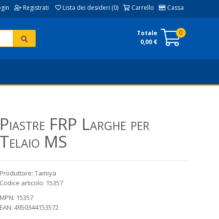
ogin
Registrati
Lista dei desideri (0)
Carrello
Cassa
0
Totale
0,00 €
Piastre FRP Larghe per
Telaio MS
Produttore: Tamiya
Codice articolo: 15357
MPN: 15357
EAN: 4950344153572