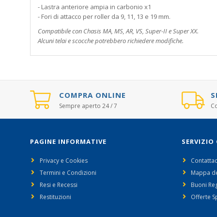
- Lastra anteriore ampia in carbonio x1
- Fori di attacco per roller da 9, 11, 13 e 19 mm.
Compatibile con Chasis MA, MS, AR, VS, Super-II e Super XX.
Alcuni telai e scocche potrebbero richiedere modifiche.
COMPRA ONLINE
S
Sempre aperto 24 / 7
Co
PAGINE INFORMATIVE
SERVIZIO 
Privacy e Cookies
Contattac
Termini e Condizioni
Mappa de
Resi e Recessi
Buoni Re
Restituzioni
Offerte S