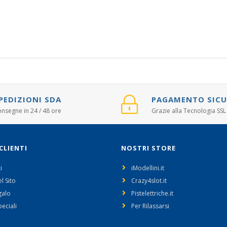
PEDIZIONI SDA
PAGAMENTO SIC
nsegne in 24 / 48 ore
Grazie alla Tecnologia SSL
CLIENTI
NOSTRI STORE
i
iModellini.it
l Sito
Crazy4slot.it
galo
Pistelettriche.it
peciali
Per Rilassarsi