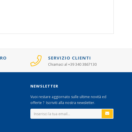
URO
SERVIZIO CLIENTI
Chiamaci al +39 340 3867130
NEWSLETTER
Vuoi restare aggiornato sulle ultime novità ed
offerte ? Iscriviti alla nostra newsletter.