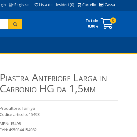
ogin
Registrati
Lista dei desideri (0)
Carrello
Cassa
0
Totale
0,00 €
Piastra Anteriore Larga in
Carbonio HG da 1,5mm
Produttore: Tamiya
Codice articolo: 15498
MPN: 15498
EAN: 4950344154982