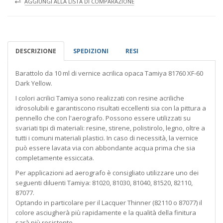
AGGIUNGI ALLA LISTA DI COMPARAZIONE
DESCRIZIONE
SPEDIZIONI
RESI
Barattolo da 10 ml di vernice acrilica opaca Tamiya 81760 XF-60
Dark Yellow.
I colori acrilici Tamiya sono realizzati con resine acriliche
idrosolubili e garantiscono risultati eccellenti sia con la pittura a
pennello che con l'aerografo. Possono essere utilizzati su
svariati tipi di materiali: resine, stirene, polistirolo, legno, oltre a
tutti i comuni materiali plastici. In caso di necessità, la vernice
può essere lavata via con abbondante acqua prima che sia
completamente essiccata.
Per applicazioni ad aerografo è consigliato utilizzare uno dei
seguenti diluenti Tamiya: 81020, 81030, 81040, 81520, 82110,
87077.
Optando in particolare per il Lacquer Thinner (82110 o 87077) il
colore asciugherà più rapidamente e la qualità della finitura
sarà più resistente.